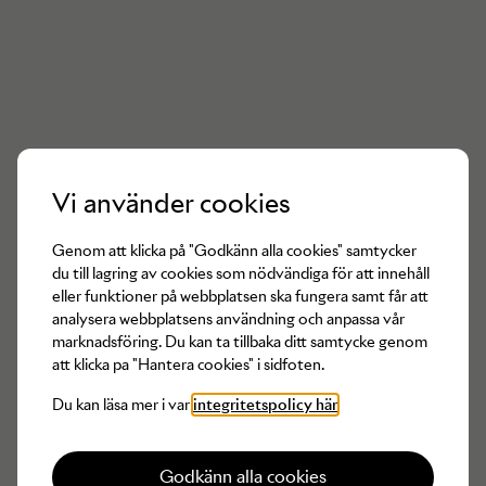
Det finns inga produkter av
Adidas
Vi använder cookies
tillgängliga för tillfället
Genom att klicka på "Godkänn alla cookies" samtycker
du till lagring av cookies som nödvändiga för att innehåll
eller funktioner på webbplatsen ska fungera samt får att
analysera webbplatsens användning och anpassa vår
marknadsföring. Du kan ta tillbaka ditt samtycke genom
att klicka pa "Hantera cookies" i sidfoten.
Du kan läsa mer i var
integritetspolicy här
Godkänn alla cookies