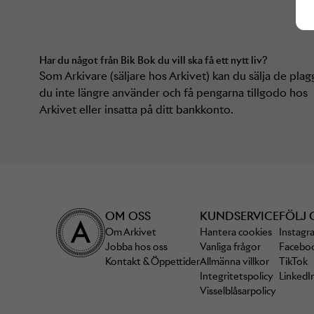
Har du något från
Bik Bok
du vill ska få ett nytt liv?
Som Arkivare (säljare hos Arkivet) kan du sälja de plag
du inte längre använder och få pengarna tillgodo hos
Arkivet eller insatta på ditt bankkonto.
OM OSS
KUNDSERVICE
FÖLJ 
Om Arkivet
Hantera cookies
Instagr
Jobba hos oss
Vanliga frågor
Facebo
Kontakt & Öppettider
Allmänna villkor
TikTok
Integritetspolicy
LinkedI
Visselblåsarpolicy