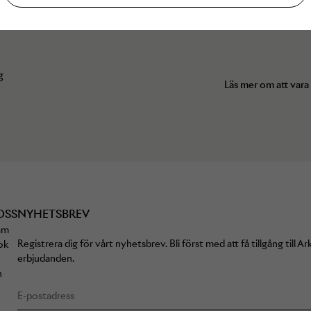
g
Läs mer om att vara
OSS
NYHETSBREV
am
Registrera dig för vårt nyhetsbrev. Bli först med att få tillgång till 
ok
erbjudanden.
n