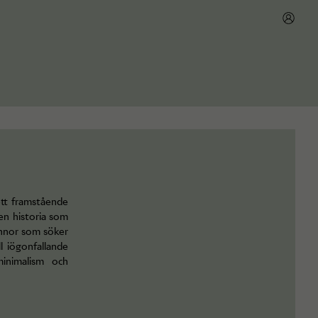
ett framstående
en historia som
vinnor som söker
l iögonfallande
minimalism och