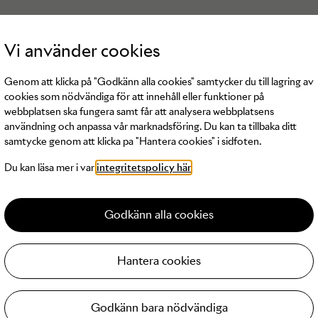
Vi använder cookies
Genom att klicka på "Godkänn alla cookies" samtycker du till lagring av
cookies som nödvändiga för att innehåll eller funktioner på
webbplatsen ska fungera samt får att analysera webbplatsens
användning och anpassa vår marknadsföring. Du kan ta tillbaka ditt
samtycke genom att klicka pa "Hantera cookies" i sidfoten.
s inga produkter av
Bik Bok
tillgängliga för
Du kan läsa mer i var
integritetspolicy här
Godkänn alla cookies
Hantera cookies
Godkänn bara nödvändiga