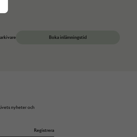
 arkivare
Boka inlämningstid
Arkivets nyheter och
Registrera