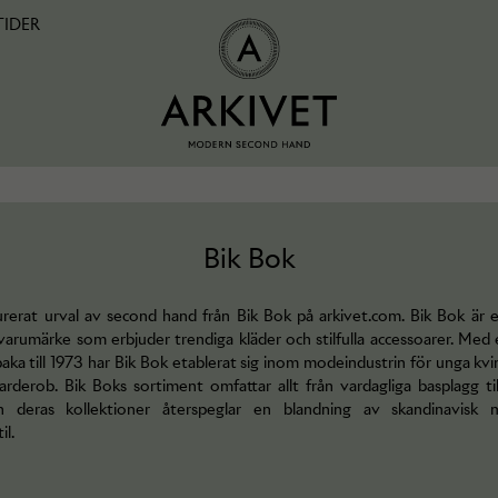
TIDER
Bik Bok
urerat urval av second hand från Bik Bok på arkivet.com. Bik Bok är 
arumärke som erbjuder trendiga kläder och stilfulla accessoarer. Med 
llbaka till 1973 har Bik Bok etablerat sig inom modeindustrin för unga k
rderob. Bik Boks sortiment omfattar allt från vardagliga basplagg til
ch deras kollektioner återspeglar en blandning av skandinavisk 
il.