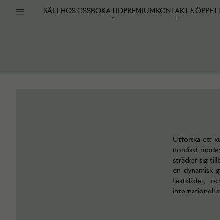
SÄLJ HOS OSS
BOKA TID
PREMIUM
KONTAKT & ÖPPET
OM ARKIVET
VARUMÄRKEN
VANLIGA FRÅGOR
Utforska ett k
nordiskt modev
sträcker sig ti
en dynamisk ga
festkläder, o
internationell st