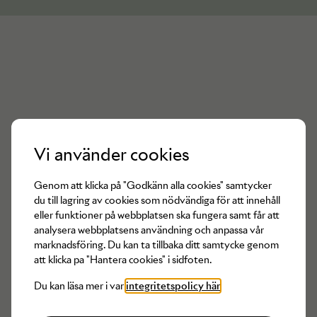
Vi använder cookies
Det finns inga produkter av
Caroline
Genom att klicka på "Godkänn alla cookies" samtycker
Svedbom
tillgängliga för tillfället
du till lagring av cookies som nödvändiga för att innehåll
eller funktioner på webbplatsen ska fungera samt får att
analysera webbplatsens användning och anpassa vår
marknadsföring. Du kan ta tillbaka ditt samtycke genom
att klicka pa "Hantera cookies" i sidfoten.
Du kan läsa mer i var
integritetspolicy här