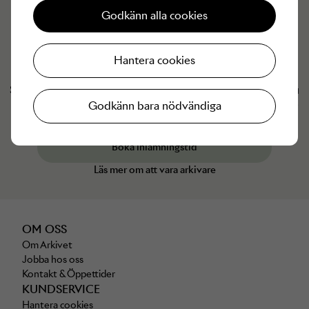
Godkänn alla cookies
Hantera cookies
Har du något från
Caroline Svedbom
du vill ska få ett nytt liv?
Som Arkivare (säljare hos Arkivet) kan du sälja de plagg du
Godkänn bara nödvändiga
inte längre använder och få pengarna tillgodo hos Arkivet
eller insatta på ditt bankkonto.
Boka inlämningstid
Läs mer om att vara arkivare
OM OSS
Om Arkivet
Jobba hos oss
Kontakt & Öppettider
KUNDSERVICE
Hantera cookies