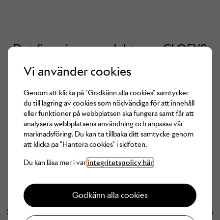
Det finns inga produkter av
CLOEYS
tillgängliga för tillfället
Vi använder cookies
Genom att klicka på "Godkänn alla cookies" samtycker
du till lagring av cookies som nödvändiga för att innehåll
eller funktioner på webbplatsen ska fungera samt får att
analysera webbplatsens användning och anpassa vår
marknadsföring. Du kan ta tillbaka ditt samtycke genom
att klicka pa "Hantera cookies" i sidfoten.
Du kan läsa mer i var
integritetspolicy här
Godkänn alla cookies
Har du något från
CLOEYS
du vill ska få ett nytt liv?
Som Arkivare (säljare hos Arkivet) kan du sälja de plagg du