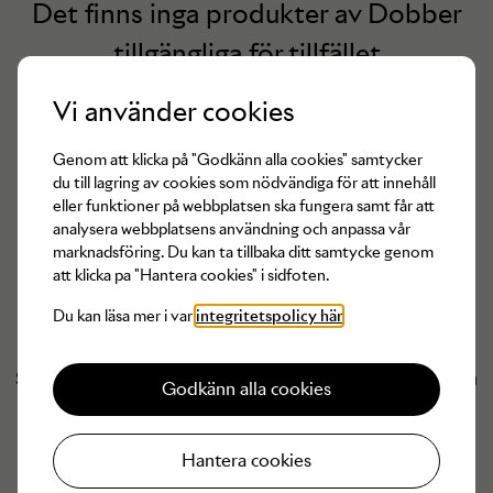
Det finns inga produkter av
Dobber
tillgängliga för tillfället
Vi använder cookies
Genom att klicka på "Godkänn alla cookies" samtycker
du till lagring av cookies som nödvändiga för att innehåll
eller funktioner på webbplatsen ska fungera samt får att
analysera webbplatsens användning och anpassa vår
marknadsföring. Du kan ta tillbaka ditt samtycke genom
att klicka pa "Hantera cookies" i sidfoten.
Du kan läsa mer i var
integritetspolicy här
Har du något från
Dobber
du vill ska få ett nytt liv?
Som Arkivare (säljare hos Arkivet) kan du sälja de plagg du
Godkänn alla cookies
inte längre använder och få pengarna tillgodo hos Arkivet
eller insatta på ditt bankkonto.
Hantera cookies
Boka inlämningstid