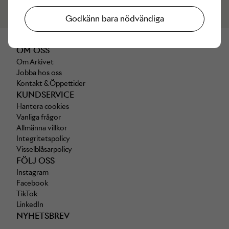
Läs mer om att vara arkivare
Godkänn bara nödvändiga
OM OSS
Om Arkivet
Jobba hos oss
Kontakt & Öppettider
KUNDSERVICE
Hantera cookies
Vanliga frågor
Allmänna villkor
Integritetspolicy
Visselblåsarpolicy
FÖLJ OSS
Instagram
Facebook
TikTok
LinkedIn
NYHETSBREV