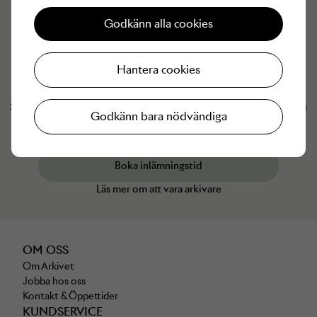
Godkänn alla cookies
Hantera cookies
Har du något från
Michael Kors
du vill ska få ett nytt liv?
Som Arkivare (säljare hos Arkivet) kan du sälja de plagg du
Godkänn bara nödvändiga
inte längre använder och få pengarna tillgodo hos Arkivet
eller insatta på ditt bankkonto.
Boka inlämningstid
Läs mer om att vara arkivare
OM OSS
Om Arkivet
Jobba hos oss
Kontakt & Öppettider
KUNDSERVICE