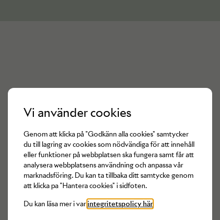
Vi använder cookies
Det finns inga produkter av
Michael
Genom att klicka på "Godkänn alla cookies" samtycker
du till lagring av cookies som nödvändiga för att innehåll
Kors
tillgängliga för tillfället
eller funktioner på webbplatsen ska fungera samt får att
analysera webbplatsens användning och anpassa vår
marknadsföring. Du kan ta tillbaka ditt samtycke genom
att klicka pa "Hantera cookies" i sidfoten.
Du kan läsa mer i var
integritetspolicy här