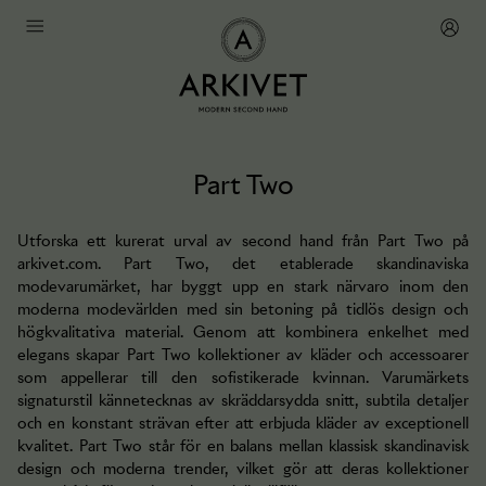
Part Two
Utforska ett kurerat urval av second hand från Part Two på
arkivet.com. Part Two, det etablerade skandinaviska
modevarumärket, har byggt upp en stark närvaro inom den
moderna modevärlden med sin betoning på tidlös design och
högkvalitativa material. Genom att kombinera enkelhet med
elegans skapar Part Two kollektioner av kläder och accessoarer
som appellerar till den sofistikerade kvinnan. Varumärkets
signaturstil kännetecknas av skräddarsydda snitt, subtila detaljer
och en konstant strävan efter att erbjuda kläder av exceptionell
kvalitet. Part Two står för en balans mellan klassisk skandinavisk
design och moderna trender, vilket gör att deras kollektioner