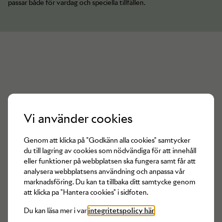
passar både för vardag och speciella tillfällen.
Vi använder cookies
Det finns inga produkter av
Part Two
Genom att klicka på "Godkänn alla cookies" samtycker
du till lagring av cookies som nödvändiga för att innehåll
tillgängliga för tillfället
eller funktioner på webbplatsen ska fungera samt får att
analysera webbplatsens användning och anpassa vår
marknadsföring. Du kan ta tillbaka ditt samtycke genom
att klicka pa "Hantera cookies" i sidfoten.
Du kan läsa mer i var
integritetspolicy här