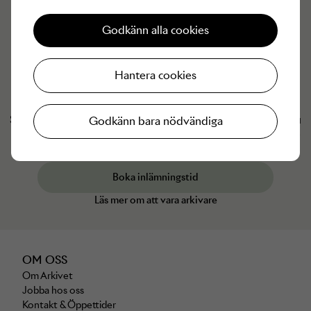
Godkänn alla cookies
Hantera cookies
Har du något från
Part Two
du vill ska få ett nytt liv?
Som Arkivare (säljare hos Arkivet) kan du sälja de plagg du
Godkänn bara nödvändiga
inte längre använder och få pengarna tillgodo hos Arkivet
eller insatta på ditt bankkonto.
Boka inlämningstid
Läs mer om att vara arkivare
OM OSS
Om Arkivet
Jobba hos oss
Kontakt & Öppettider