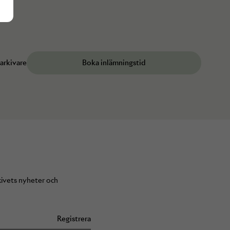
 arkivare
Boka inlämningstid
Arkivets nyheter och
Registrera