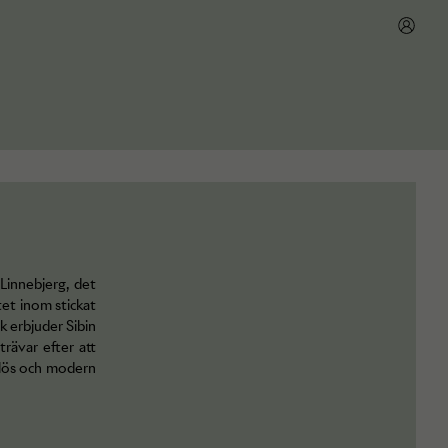
 Linnebjerg, det
et inom stickat
 erbjuder Sibin
trävar efter att
dlös och modern