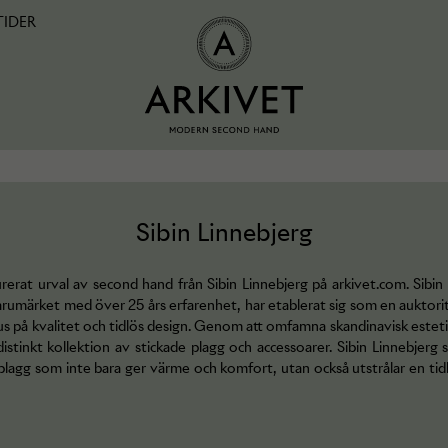
TIDER
Sibin Linnebjerg
rerat urval av second hand från Sibin Linnebjerg på arkivet.com. Sibin
umärket med över 25 års erfarenhet, har etablerat sig som en auktorit
 på kvalitet och tidlös design. Genom att omfamna skandinavisk estetik
istinkt kollektion av stickade plagg och accessoarer. Sibin Linnebjerg s
 plagg som inte bara ger värme och komfort, utan också utstrålar en ti