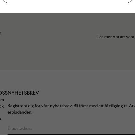
g
Läs mer om att vara
OSS
NYHETSBREV
am
Registrera dig för vårt nyhetsbrev. Bli först med att få tillgång till 
ok
erbjudanden.
n