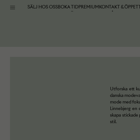
SÄLJ HOS OSS
BOKA TID
PREMIUM
KONTAKT & ÖPPET
OM ARKIVET
VARUMÄRKEN
VANLIGA FRÅGOR
Utforska ett ku
danska modevar
mode med fokus
Linnebjerg en d
skapa stickade
stil.