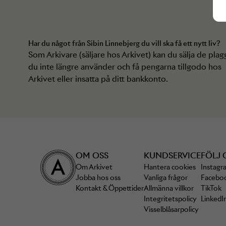
Har du något från
Sibin Linnebjerg
du vill ska få ett nytt liv?
Som Arkivare (säljare hos Arkivet) kan du sälja de plag
du inte längre använder och få pengarna tillgodo hos
Arkivet eller insatta på ditt bankkonto.
OM OSS
KUNDSERVICE
FÖLJ 
Om Arkivet
Hantera cookies
Instagr
Jobba hos oss
Vanliga frågor
Facebo
Kontakt & Öppettider
Allmänna villkor
TikTok
Integritetspolicy
LinkedI
Visselblåsarpolicy