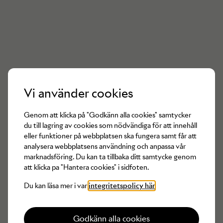
Det finns inga produkter av
Vila
Vi använder cookies
tillgängliga för tillfället
Genom att klicka på "Godkänn alla cookies" samtycker
du till lagring av cookies som nödvändiga för att innehåll
eller funktioner på webbplatsen ska fungera samt får att
analysera webbplatsens användning och anpassa vår
marknadsföring. Du kan ta tillbaka ditt samtycke genom
att klicka pa "Hantera cookies" i sidfoten.
Du kan läsa mer i var
integritetspolicy här
Godkänn alla cookies